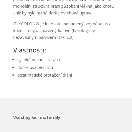
monofilní struktura brání působení vlákna jako knotu,
aniž by byla nutná další povrchová úprava.
GLYCOLON® je k dostání nebarvený, zejména pro
kožní stehy a zbarvený fialově (fyziologicky
nezávadným barvivem D+C č.2).
Vlastnosti:
vysoká pevnost v tahu
dobré usazení uzlu
atraumatické protažení tkání
Všechny šicí materiály: