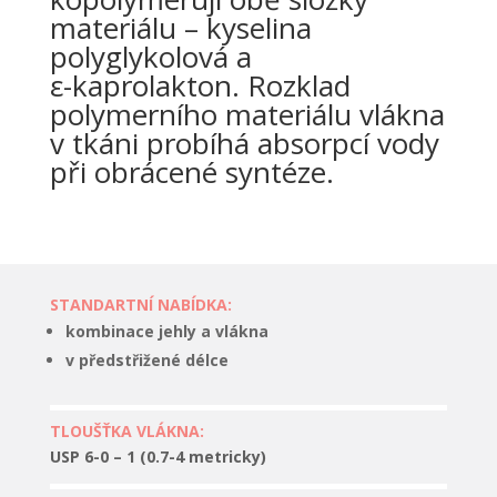
materiálu – kyselina
polyglykolová a
ε-kaprolakton. Rozklad
polymerního materiálu vlákna
v tkáni probíhá absorpcí vody
při obrácené syntéze.
STANDARTNÍ NABÍDKA:
kombinace jehly a vlákna
v předstřižené délce
TLOUŠŤKA VLÁKNA:
USP 6-0 – 1 (0.7-4 metricky)