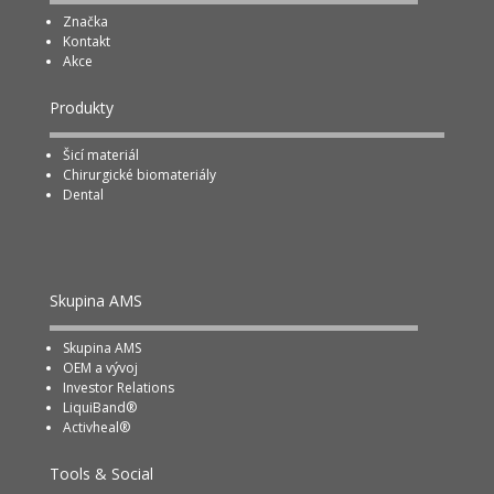
Značka
Kontakt
Akce
Produkty
Šicí materiál
Chirurgické biomateriály
Dental
Skupina
AMS
Skupina AMS
OEM a vývoj
Investor Relations
LiquiBand®
Activheal®
Tools & Social