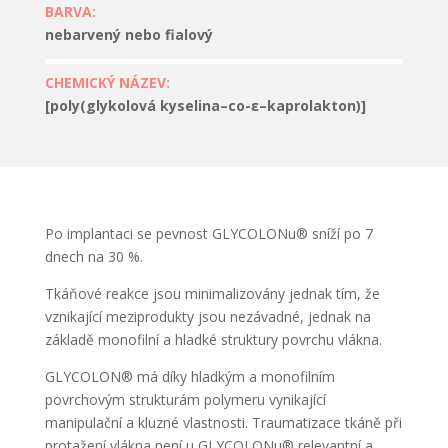
BARVA:
nebarvený nebo fialový
CHEMICKÝ NÁZEV:
[poly(glykolová kyselina–co-ε–kaprolakton)]
Po implantaci se pevnost GLYCOLONu® sníží po 7
dnech na 30 %.
Tkáňové reakce jsou minimalizovány jednak tím, že
vznikající meziprodukty jsou nezávadné, jednak na
základě monofilní a hladké struktury povrchu vlákna.
GLYCOLON® má díky hladkým a monofilním
povrchovým strukturám polymeru vynikající
manipulační a kluzné vlastnosti. Traumatizace tkáně při
protažení vlákna není u GLYCOLONu® relevantní a