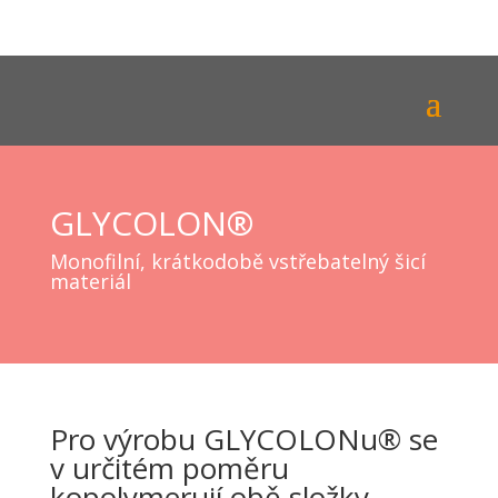
GLYCOLON®
Monofilní, krátkodobě vstřebatelný šicí
materiál
Pro výrobu GLYCOLONu® se
v určitém poměru
kopolymerují obě složky