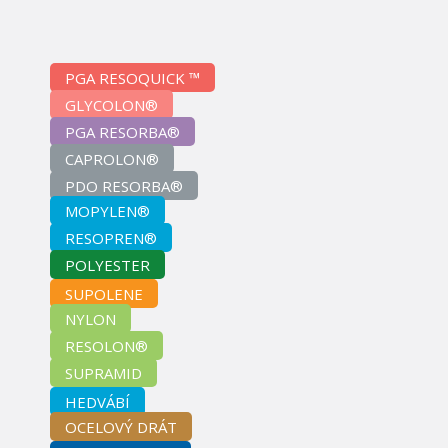
PGA RESOQUICK ™
GLYCOLON®
PGA RESORBA®
CAPROLON®
PDO RESORBA®
MOPYLEN®
RESOPREN®
POLYESTER
SUPOLENE
NYLON
RESOLON®
SUPRAMID
HEDVÁBÍ
OCELOVÝ DRÁT