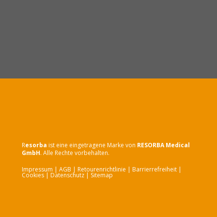
R
esorba
ist eine eingetragene Marke von
RESORBA Medical
GmbH
. Alle Rechte vorbehalten.
Impressum
|
AGB
|
Retourenrichtlinie
|
Barrierrefreiheit
|
Cookies
|
Datenschutz
| Sitemap